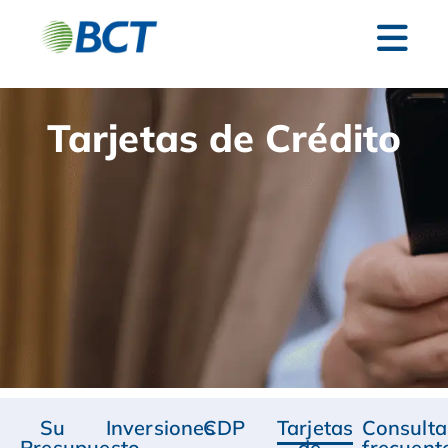
Tarjetas de Crédito
Su
Inversiones
CDP
Tarjetas
Consulta
Presupuesto
de
frecuent