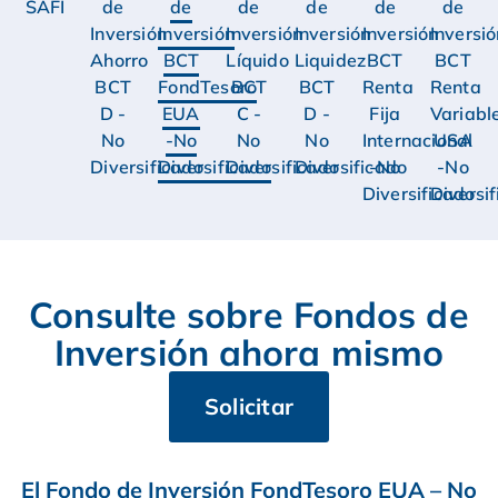
SAFI
de
de
de
de
de
de
Inversión
Inversión
Inversión
Inversión
Inversión
Inversi
Ahorro
BCT
Líquido
Liquidez
BCT
BCT
BCT
FondTesoro
BCT
BCT
Renta
Renta
D -
EUA
C -
D -
Fija
Variabl
No
-No
No
No
Internacional
USA
Diversificado
Diversificado
Diversificado
Diversificado
-No
-No
Diversificado
Diversi
Consulte sobre Fondos de
Inversión ahora mismo
Solicitar
El Fondo de Inversión FondTesoro EUA – No