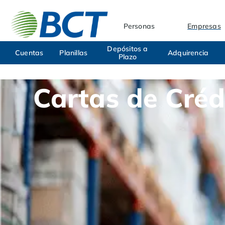
Personas
Empresas
Depósitos a
Cuentas
Planillas
Adquirencia
Plazo
Cartas de Créd