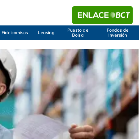
Puesto de
Fondos de
Fideicomisos
Leasing
Bolsa
Inversión